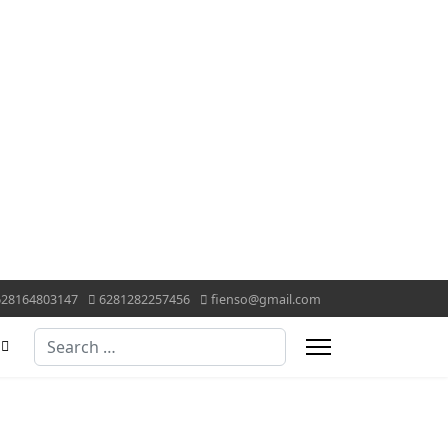
628164803147
6281282257456
fienso@gmail.com
Search