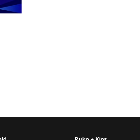
old
Ruko + Kios