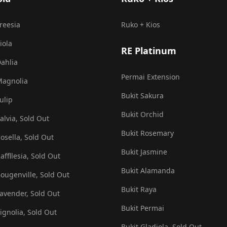
Freesia
Ruko + Kios
iola
RE Platinum
Dahlia
Permai Extension
Magnolia
Bukit Sakura
ulip
Bukit Orchid
alvia, Sold Out
Bukit Rosemary
Rosella, Sold Out
Bukit Jasmine
affllesia, Sold Out
Bukit Alamanda
Bougenville, Sold Out
Bukit Raya
Lavender, Sold Out
Bukit Permai
Vignolia, Sold Out
Bukit Gladiola, Sold Out