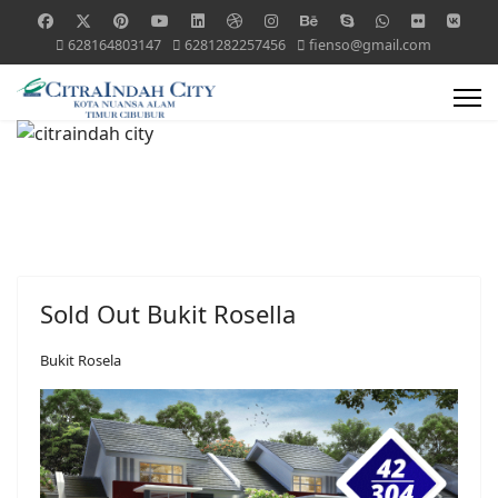
628164803147
6281282257456
fienso@gmail.com
Sold Out Bukit Rosella
Bukit Rosela