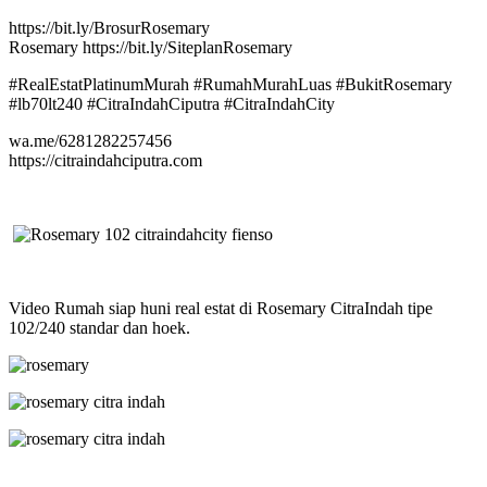
https://bit.ly/BrosurRosemary
Rosemary https://bit.ly/SiteplanRosemary
#RealEstatPlatinumMurah #RumahMurahLuas #BukitRosemary
#lb70lt240 #CitraIndahCiputra #CitraIndahCity
wa.me/6281282257456
https://citraindahciputra.com
Video Rumah siap huni real estat di Rosemary CitraIndah tipe
102/240 standar dan hoek.