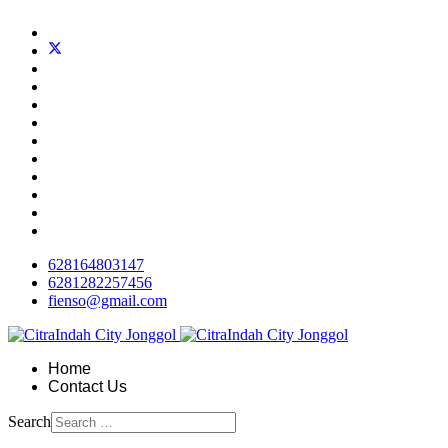
628164803147
6281282257456
fienso@gmail.com
Home
Contact Us
Search