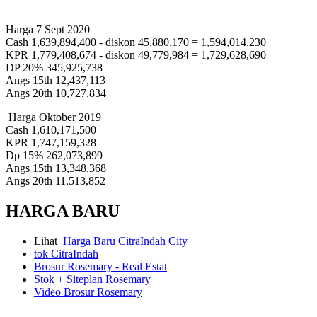
Harga 7 Sept 2020
Cash 1,639,894,400 - diskon 45,880,170 = 1,594,014,230
KPR 1,779,408,674 - diskon 49,779,984 = 1,729,628,690
DP 20% 345,925,738
Angs 15th 12,437,113
Angs 20th 10,727,834
Harga Oktober 2019
Cash 1,610,171,500
KPR 1,747,159,328
Dp 15% 262,073,899
Angs 15th 13,348,368
Angs 20th 11,513,852
HARGA BARU
Lihat
Harga Baru CitraIndah City
tok CitraIndah
Brosur Rosemary - Real Estat
Stok + Siteplan Rosemary
Video Brosur Rosemary