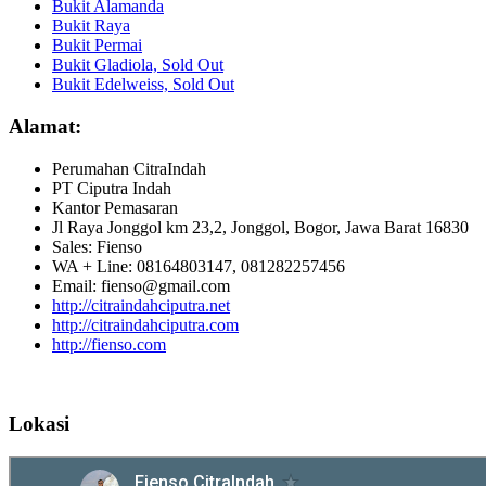
Bukit Alamanda
Bukit Raya
Bukit Permai
Bukit Gladiola, Sold Out
Bukit Edelweiss, Sold Out
Alamat:
Perumahan CitraIndah
PT Ciputra Indah
Kantor Pemasaran
Jl Raya Jonggol km 23,2, Jonggol, Bogor, Jawa Barat 16830
Sales: Fienso
WA + Line: 08164803147, 081282257456
Email: fienso@gmail.com
http://citraindahciputra.net
http://citraindahciputra.com
http://fienso.com
Lokasi