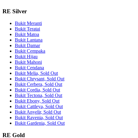
RE Silver
Bukit Meranti
Bukit Teratai
Bukit Matoa
Bukit Lantana
Bukit Damar
Bukit Cempaka
Bukit Hijau
Bukit Mahoni
Bukit Cendana
Bukit Melia, Sold Out
Bukit Chrysant, Sold Out
Bukit Cerbera, Sold Out
Bukit Cordia, Sold Out
Bukit Tectona, Sold Out
Bukit Ebony, Sold Out
Bukit Cattleya, Sold Out
Bukit Anyelir, Sold Out
Bukit Ravenia, Sold Out
Bukit Gardenia, Sold Out
RE Gold