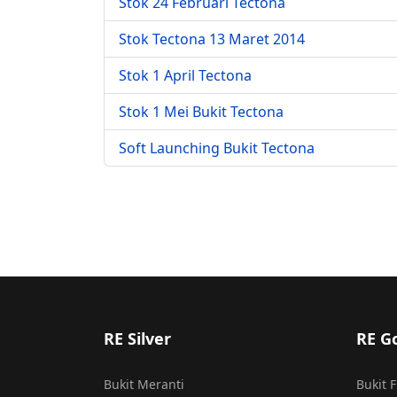
Stok 24 Februari Tectona
Stok Tectona 13 Maret 2014
Stok 1 April Tectona
Stok 1 Mei Bukit Tectona
Soft Launching Bukit Tectona
RE Silver
RE G
Bukit Meranti
Bukit 