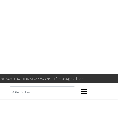
628164803147
6281282257456
fienso@gmail.com
Search