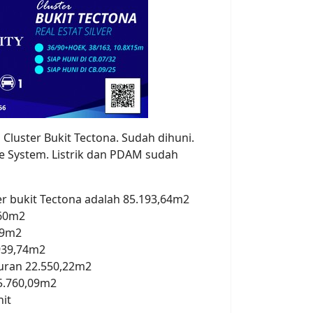
 Cluster Bukit Tectona. Sudah dihuni.
te System. Listrik dan PDAM sudah
ter bukit Tectona adalah 85.193,64m2
,60m2
99m2
939,74m2
luran 22.550,22m2
5.760,09m2
it