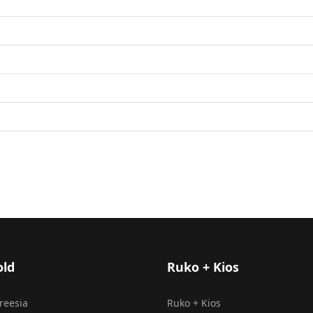
old
Ruko + Kios
Freesia
Ruko + Kios