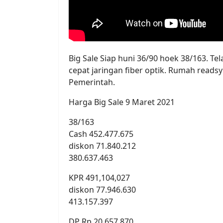
Big Sale Siap huni 36/90 hoek 38/163. Tel
cepat jaringan fiber optik. Rumah reads
Pemerintah.
Harga Big Sale 9 Maret 2021
38/163
Cash 452.477.675
diskon 71.840.212
380.637.463
KPR 491,104,027
diskon 77.946.630
413.157.397
DP Rp 20.657.870