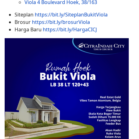
Viola 4 Boulevard Hoek, 38/163
Siteplan
https://bit.ly/SiteplanBukitViola
Brosur
https://bit.ly/brosurViola
Harga Baru
https://bit.ly/HargaCICJ