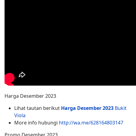
Harga Desember 2023
Lihat tautan berikut
Harga Desember 2023
Bukit
Viola
More info hubungi
http://wa.me/628164803147
Promo Desember 2023