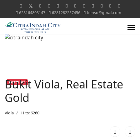
628164803147
6281282257456
fienso@gmail.com
Bukit Viola, Real Estate
Featured
Gold
Viola
Hits: 6260