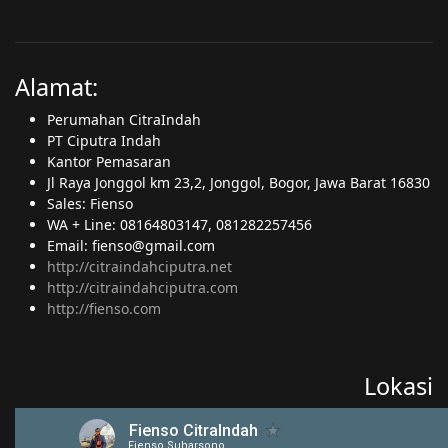
Alamat:
Perumahan CitraIndah
PT Ciputra Indah
Kantor Pemasaran
Jl Raya Jonggol km 23,2, Jonggol, Bogor, Jawa Barat 16830
Sales: Fienso
WA + Line: 08164803147, 081282257456
Email: fienso@gmail.com
http://citraindahciputra.net
http://citraindahciputra.com
http://fienso.com
Lokasi