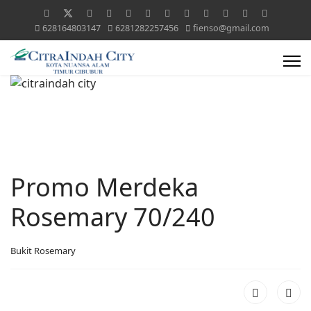
628164803147
6281282257456
fienso@gmail.com
Promo Merdeka
Rosemary 70/240
Bukit Rosemary