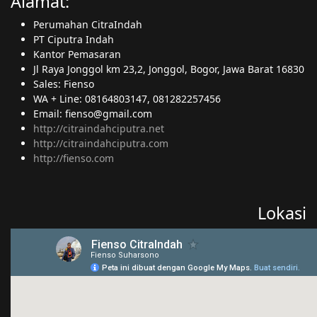
Alamat:
Perumahan CitraIndah
PT Ciputra Indah
Kantor Pemasaran
Jl Raya Jonggol km 23,2, Jonggol, Bogor, Jawa Barat 16830
Sales: Fienso
WA + Line: 08164803147, 081282257456
Email: fienso@gmail.com
http://citraindahciputra.net
http://citraindahciputra.com
http://fienso.com
Lokasi