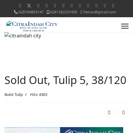
628164803147
6281282257456
fienso@gmail.com
Sold Out, Tulip 5, 38/120
Bukit Tulip
Hits: 4363