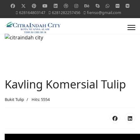
628164803147
6281282257456
fienso@gmail.com
Kavling Komersial Tulip
Bukit Tulip
Hits: 5554