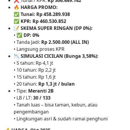
❌ Tunai / KPR:
Rp 506.449.142
🔥
HARGA PROMO:
✅
Tunai: Rp 458.289.938
✅
KPR: Rp 460.530.852
📝
SKEMA SUPER RINGAN (DP 0%):
• ✅
DP: 0%
• Tanda Jadi:
Rp 2.500.000 (ALL IN)
• Langsung proses KPR
📉
SIMULASI CICILAN (Bunga 3,58%):
• 5 tahun: Rp 4,1 jt
• 10 tahun: Rp 2,2 jt
• 15 tahun: Rp 1,6 jt
• 20 tahun:
Rp 1,3 jt / bulan
• Tipe:
Meranti 2B
• LB / LT:
30 / 133
• Tanah luas – bisa taman, kebun, atau
pengembangan
• Lingkungan asri & sudah ramai penghuni