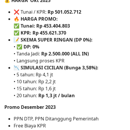
💰
HARGA
Okt 2025
❌ Tunai / KPR:
Rp 501.052.712
🔥
HARGA PROMO:
✅
Tunai: Rp 453.404.803
✅
KPR: Rp 455.621.370
📝
SKEMA SUPER RINGAN (DP 0%):
• ✅
DP: 0%
• Tanda Jadi:
Rp 2.500.000 (ALL IN)
• Langsung proses KPR
📉
SIMULASI CICILAN (Bunga 3,58%):
• 5 tahun: Rp 4,1 jt
• 10 tahun: Rp 2,2 jt
• 15 tahun: Rp 1,6 jt
• 20 tahun:
Rp 1,3 jt / bulan
Promo Desember 2023
PPN DTP, PPN Ditanggung Pemerintah
Free Biaya KPR