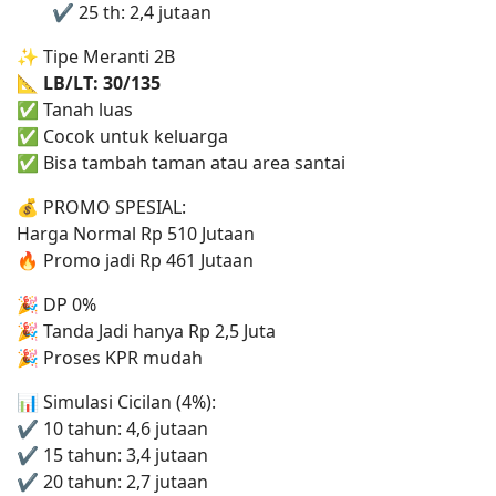
✔ 25 th: 2,4 jutaan
✨ Tipe Meranti 2B
📐
LB/LT: 30/135
✅ Tanah luas
✅ Cocok untuk keluarga
✅ Bisa tambah taman atau area santai
💰 PROMO SPESIAL:
Harga Normal Rp 510 Jutaan
🔥 Promo jadi Rp 461 Jutaan
🎉 DP 0%
🎉 Tanda Jadi hanya Rp 2,5 Juta
🎉 Proses KPR mudah
📊 Simulasi Cicilan (4%):
✔ 10 tahun: 4,6 jutaan
✔ 15 tahun: 3,4 jutaan
✔ 20 tahun: 2,7 jutaan