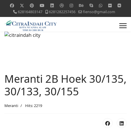
628164803147
6281282257456
fienso@gmail.com
Meranti 2B Hoek 30/135,
30/133, 30/155
Meranti
Hits: 2219