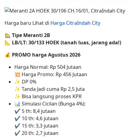
Harga baru Lihat di
Harga CitraIndah City
🏡 Tipe Meranti 2B
📐 LB/LT: 30/133 HOEK (tanah luas, jarang ada!)
💰
PROMO harga Agustus 2026
Harga Normal: Rp 504 Jutaan
💥 Harga Promo: Rp 456 Jutaan
✨ DP 0%
✨ Tanda Jadi cuma Rp 2,5 Juta
✨ Bisa langsung proses KPR
📊 Simulasi Cicilan (Bunga 4%):
✔ 5 th: 8,4 jutaan
✔ 10 th: 4,6 jutaan
✔ 15 th: 3,3 jutaan
✔ 20 th: 2,7 jutaan