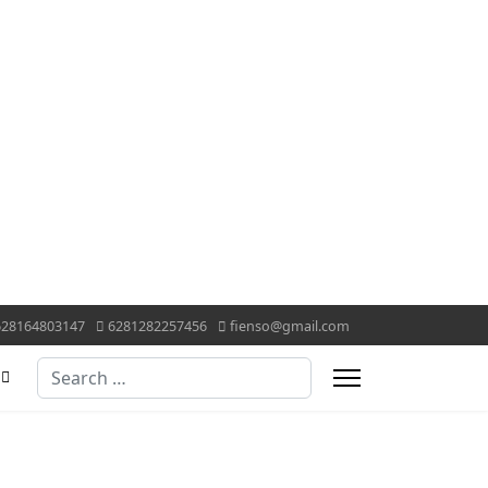
628164803147
6281282257456
fienso@gmail.com
Search