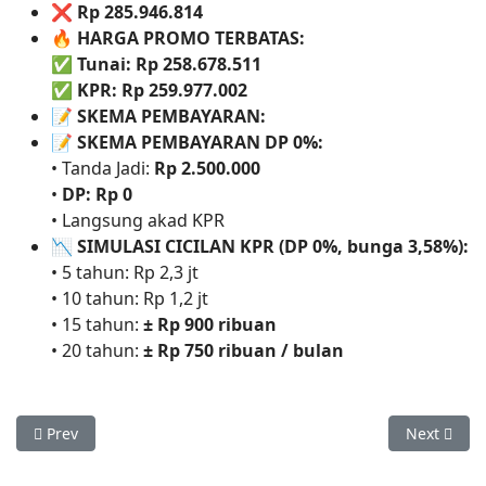
❌
Rp 285.946.814
🔥
HARGA PROMO TERBATAS:
✅
Tunai: Rp 258.678.511
✅
KPR: Rp 259.977.002
📝
SKEMA PEMBAYARAN:
📝
SKEMA PEMBAYARAN DP 0%:
• Tanda Jadi:
Rp 2.500.000
•
DP: Rp 0
• Langsung akad KPR
📉
SIMULASI CICILAN KPR (DP 0%, bunga 3,58%):
• 5 tahun: Rp 2,3 jt
• 10 tahun: Rp 1,2 jt
• 15 tahun:
± Rp 900 ribuan
• 20 tahun:
± Rp 750 ribuan / bulan
Previous article: Meranti 1, 22/60
Next articl
Prev
Next