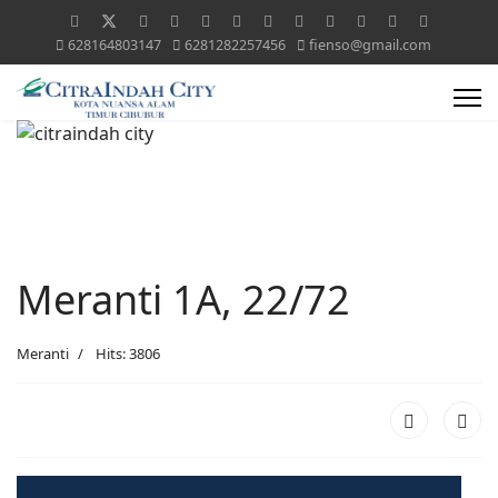
628164803147
6281282257456
fienso@gmail.com
Meranti 1A, 22/72
Meranti
Hits: 3806