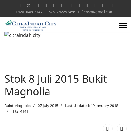
628164803147
6281282257456
fienso@gmail.com
Stok 8 Juli 2015 Bukit
Magnolia
Bukit Magnolia
07 July 2015
Last Updated: 19 January 2018
Hits: 4141