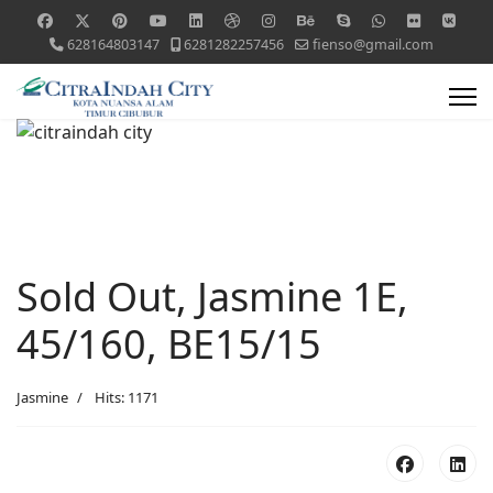
628164803147
6281282257456
fienso@gmail.com
Sold Out, Jasmine 1E,
45/160, BE15/15
Jasmine
Hits: 1171