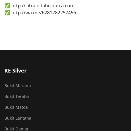
✅ http://citraindahciputra.com
✅ http://wa.me/6281282257456
RE Silver
Bukit Meranti
Bukit Teratai
Bukit Matoa
Bukit Lantana
Bukit Damar