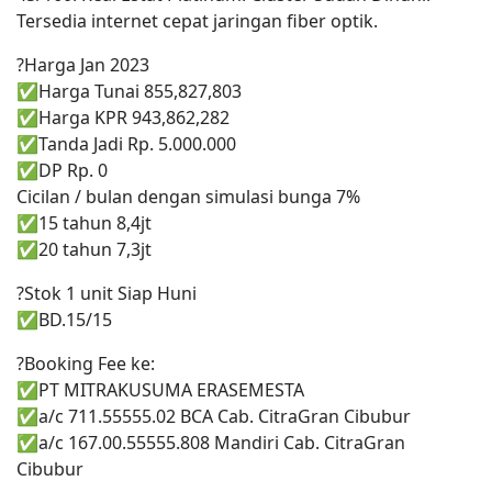
Tersedia internet cepat jaringan fiber optik.
?Harga Jan 2023
✅Harga Tunai 855,827,803
✅Harga KPR 943,862,282
✅Tanda Jadi Rp. 5.000.000
✅DP Rp. 0
Cicilan / bulan dengan simulasi bunga 7%
✅15 tahun 8,4jt
✅20 tahun 7,3jt
?Stok 1 unit Siap Huni
✅BD.15/15
?Booking Fee ke:
✅PT MITRAKUSUMA ERASEMESTA
✅a/c 711.55555.02 BCA Cab. CitraGran Cibubur
✅a/c 167.00.55555.808 Mandiri Cab. CitraGran
Cibubur