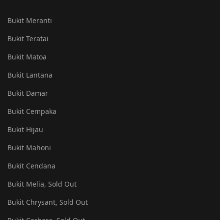
Bukit Meranti
Bukit Teratai
Bukit Matoa
Bukit Lantana
Bukit Damar
Bukit Cempaka
Bukit Hijau
Bukit Mahoni
Bukit Cendana
Bukit Melia, Sold Out
Bukit Chrysant, Sold Out