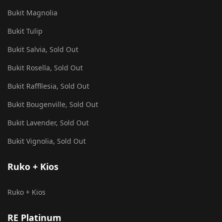
Bukit Magnolia
Bukit Tulip
Bukit Salvia, Sold Out
Bukit Rosella, Sold Out
Bukit Raffllesia, Sold Out
Bukit Bougenville, Sold Out
Bukit Lavender, Sold Out
Bukit Vignolia, Sold Out
Ruko + Kios
Ruko + Kios
RE Platinum