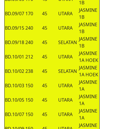
1B
JASMINE
BD.09/07
170
45
UTARA
1B
JASMINE
BD.09/15
240
45
UTARA
1B
JASMINE
BD.09/18
240
45
SELATAN
1B
JASMINE
BD.10/01
212
45
UTARA
1A HOEK
JASMINE
BD.10/02
238
45
SELATAN
1A HOEK
JASMINE
BD.10/03
150
45
UTARA
1A
JASMINE
BD.10/05
150
45
UTARA
1A
JASMINE
BD.10/07
150
45
UTARA
1A
JASMINE
BD.10/09
150
45
UTARA