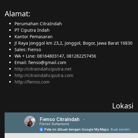
Alamat:
Perumahan CitraIndah
PT Ciputra Indah
Kantor Pemasaran
Jl Raya Jonggol km 23,2, Jonggol, Bogor, Jawa Barat 16830
Sales: Fienso
WA + Line: 08164803147, 081282257456
Email: fienso@gmail.com
http://citraindahciputra.net
http://citraindahciputra.com
http://fienso.com
Lokasi