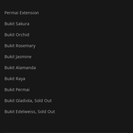
Permai Extension
Bukit Sakura
Bukit Orchid
Bukit Rosemary
Bukit Jasmine
Bukit Alamanda
Bukit Raya
Bukit Permai
Bukit Gladiola, Sold Out
Bukit Edelweiss, Sold Out