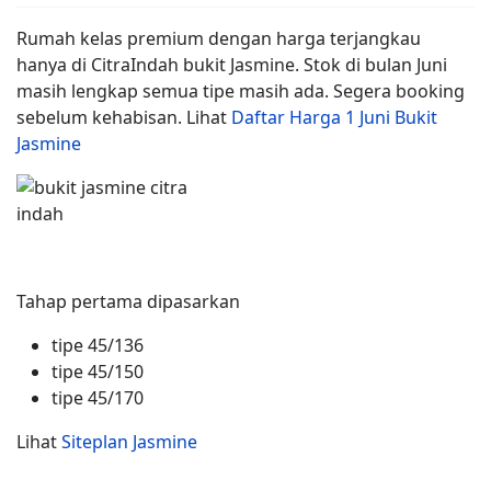
Rumah kelas premium dengan harga terjangkau
hanya di CitraIndah bukit Jasmine. Stok di bulan Juni
masih lengkap semua tipe masih ada. Segera booking
sebelum kehabisan. Lihat
Daftar Harga 1 Juni Bukit
Jasmine
Tahap pertama dipasarkan
tipe 45/136
tipe 45/150
tipe 45/170
Lihat
Siteplan Jasmine