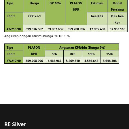
Tipe
Harga
DP 10%
PLAFON
Estimasi
Modal
KPR
Pertama
LB/LT
KPR ke-1
bea KPR
DP+ bea
kpr
47/210.90
399.676.662
39.967.666
359.708.996
17.985.450
57.953.116
Angsuran dengan asusmi bunga 9% DP 10%
Tipe
PLAFON
Angsuran KPR/bln (Bunga 9%)
KPR
LB/LT
5th
8th
10th
15th
47/210.90
359.708.996
7.466.967
5.269.810
4.556.642
3.648.408
RE Silver