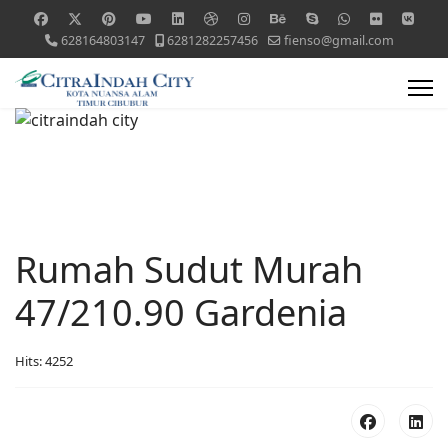
628164803147
6281282257456
fienso@gmail.com
Rumah Sudut Murah
47/210.90 Gardenia
Hits: 4252