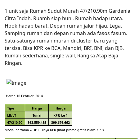
1 unit saja Rumah Sudut Murah 47/210.90m Gardenia
Citra Indah. Ruamh siap huni. Rumah hadap utara.
Hook hadap barat. Depan rumah jalur hijau. Lega.
Samping rumah dan depan rumah ada fasos fasum.
Satu-satunya rumah murah di cluster baru yang
tersisa. Bisa KPR ke BCA, Mandiri, BRI, BNI, dan BJB.
Rumah sederhana, single wall, Rangka Atap Baja
Ringan.
Harga 16 Februari 2014
Tipe
Harga
Harga
LB/LT
Tunai
KPR ke-1
47/210.90
363.559.455
399.676.662
Modal pertama = DP + Biaya KPR (lihat promo gratis biaya KPR)