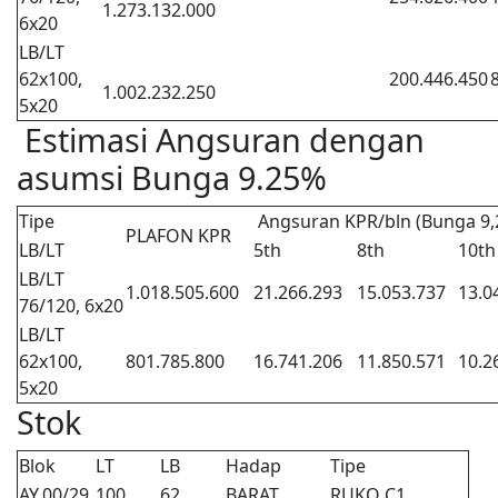
1.273.132.000
6x20
LB/LT
62x100,
200.446.450
1.002.232.250
5x20
Estimasi Angsuran dengan
asumsi Bunga 9.25%
Tipe
Angsuran KPR/bln (Bunga 9,
PLAFON KPR
LB/LT
5th
8th
10th
LB/LT
1.018.505.600
21.266.293
15.053.737
13.0
76/120, 6x20
LB/LT
62x100,
801.785.800
16.741.206
11.850.571
10.2
5x20
Stok
Blok
LT
LB
Hadap
Tipe
AY.00/29
100
62
BARAT
RUKO C1