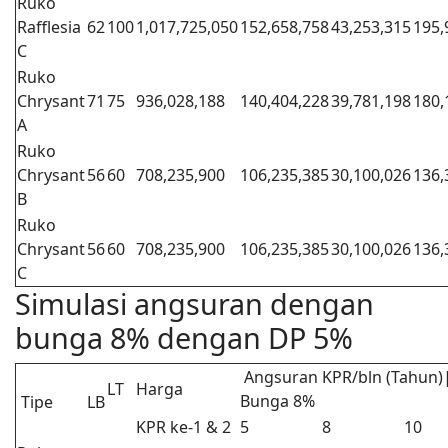
Ruko
Rafflesia
62
100
1,017,725,050
152,658,758
43,253,315
195,
C
Ruko
Chrysant
71
75
936,028,188
140,404,228
39,781,198
180,
A
Ruko
Chrysant
56
60
708,235,900
106,235,385
30,100,026
136,
B
Ruko
Chrysant
56
60
708,235,900
106,235,385
30,100,026
136,
C
Simulasi angsuran dengan
bunga 8% dengan DP 5%
Angsuran KPR/bln (Tahun)
LT
Harga
Bunga 8%
Tipe
LB
KPR ke-1 & 2
5
8
10