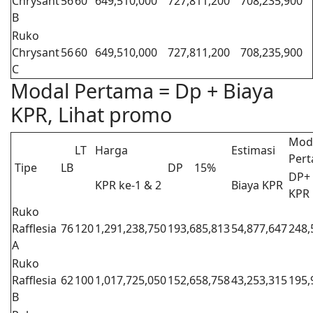
Chrysant
56
60
649,510,000
727,811,200
708,235,900
B
Ruko
Chrysant
56
60
649,510,000
727,811,200
708,235,900
C
Modal Pertama = Dp + Biaya
KPR, Lihat promo
Mod
LT
Harga
Estimasi
Per
Tipe
LB
DP
15%
DP+ 
KPR ke-1 & 2
Biaya KPR
KPR
Ruko
Rafflesia
76
120
1,291,238,750
193,685,813
54,877,647
248,
A
Ruko
Rafflesia
62
100
1,017,725,050
152,658,758
43,253,315
195,
B