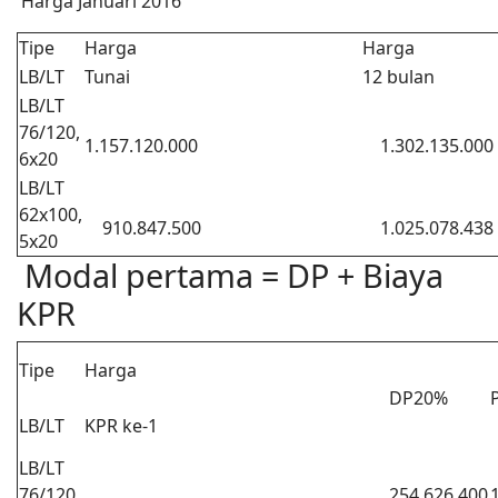
Harga Januari 2016
Tipe
Harga
Harga
LB/LT
Tunai
12 bulan
LB/LT
76/120,
1.157.120.000
1.302.135.000
6x20
LB/LT
62x100,
910.847.500
1.025.078.438
5x20
Modal pertama = DP + Biaya
KPR
Tipe
Harga
DP20%
LB/LT
KPR ke-1
LB/LT
76/120,
254.626.400