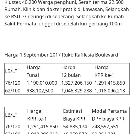
Kluster, 40.200 Warga penghuni, Serah terima 22.500
Rumah. Klinik dan dokter pratik di kawasan, Selangkah
ke RSUD Cileungsi di seberang. Selangkah ke Rumah
Sakit Permata Jonggol di sebelah kiri gerbang 100m
Harga 1 September 2017 Ruko Rafflesia Boulevard
Harga
Harga
Harga
LB/LT
Tunai
12 bulan
KPR ke-1
76/120
1,190,010,000
1,327,206,150
1,291,415,850
62/100
938,102,500
1,046,329,288
1,018,096,213
Harga
Estimasi
Modal Pertama
LB/LT
KPR ke-1
Biaya KPR
DP+ biaya KPR
76/120
1,291,415,850
54,885,174
248,597,551