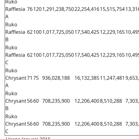
Ruko
Rafflesia
76
120
1,291,238,750
22,254,416
15,515,754
13,31
A
Ruko
Rafflesia
62
100
1,017,725,050
17,540,425
12,229,165
10,49
B
Ruko
Rafflesia
62
100
1,017,725,050
17,540,425
12,229,165
10,49
C
Ruko
Chrysant
71
75
936,028,188
16,132,385
11,247,481
9,653
A
Ruko
Chrysant
56
60
708,235,900
12,206,400
8,510,288
7,303
B
Ruko
Chrysant
56
60
708,235,900
12,206,400
8,510,288
7,303
C