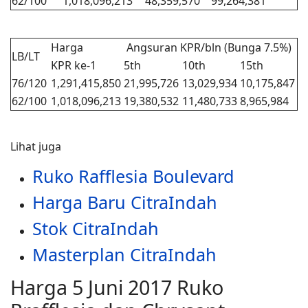
62/100
1,018,096,213
48,359,570
99,264,381
Harga
Angsuran KPR/bln (Bunga 7.5%)
LB/LT
KPR ke-1
5th
10th
15th
76/120
1,291,415,850
21,995,726
13,029,934
10,175,847
62/100
1,018,096,213
19,380,532
11,480,733
8,965,984
Lihat juga
Ruko Rafflesia Boulevard
Harga Baru CitraIndah
Stok CitraIndah
Masterplan CitraIndah
Harga 5 Juni 2017 Ruko