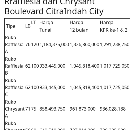
Rrafflesia dan Chrysant
Boulevard CitraIndah City
LT
Harga
Harga
Harga
Tipe
LB
Tunai
12 bulan
KPR ke-1 & 2
Ruko
Rafflesia
76
120
1,184,375,000
1,326,860,000
1,291,238,750
A
Ruko
Rafflesia
62
100
933,445,000
1,045,818,400
1,017,725,050
B
Ruko
Rafflesia
62
100
933,445,000
1,045,818,400
1,017,725,050
C
Ruko
Chrysant
71
75
858,493,750
961,873,000
936,028,188
A
Ruko