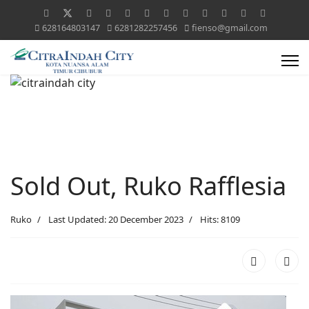
628164803147
6281282257456
fienso@gmail.com
Sold Out, Ruko Rafflesia
Ruko
Last Updated: 20 December 2023
Hits: 8109