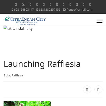
628164803147
6281282257456
fienso@gmail.com
Launching Rafflesia
Bukit Rafllesia