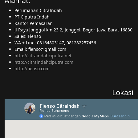
Alamat:
Perumahan CitraIndah
PT Ciputra Indah
Kantor Pemasaran
Jl Raya Jonggol km 23,2, Jonggol, Bogor, Jawa Barat 16830
Sales: Fienso
WA + Line: 08164803147, 081282257456
Email: fienso@gmail.com
http://citraindahciputra.net
http://citraindahciputra.com
http://fienso.com
Lokasi