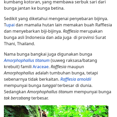
kumbang kotoran, yang membawa serbuk sari dari
bunga jantan ke bunga betina.
Sedikit yang diketahui mengenai penyebaran bijinya.
T
upai
dan mamalia hutan lain memakan buah Rafflesia
dan menyebarkan biji-bijinya.
Rafflesia
merupakan
bunga asli Indonesia dan ada juga di provinsi Surat
Thani, Thailand.
Nama bunga bangkai juga digunakan bunga
Amorphophallus titanum
(suweg raksasa/batang
krebuit) famili
Araceae
.
Rafflesia
maupun
Amorphophallus
adalah tumbuhan bunga, tetapi
sebenarnya tidak berkaitan.
Rafflesia arnoldii
mempunyai bunga
tunggal
terbesar di dunia.
Sedangkan
Amorphophallus titanum
mempunyai bunga
tak bercabang
terbesar.