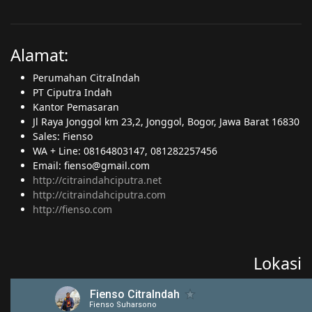
Alamat:
Perumahan CitraIndah
PT Ciputra Indah
Kantor Pemasaran
Jl Raya Jonggol km 23,2, Jonggol, Bogor, Jawa Barat 16830
Sales: Fienso
WA + Line: 08164803147, 081282257456
Email: fienso@gmail.com
http://citraindahciputra.net
http://citraindahciputra.com
http://fienso.com
Lokasi