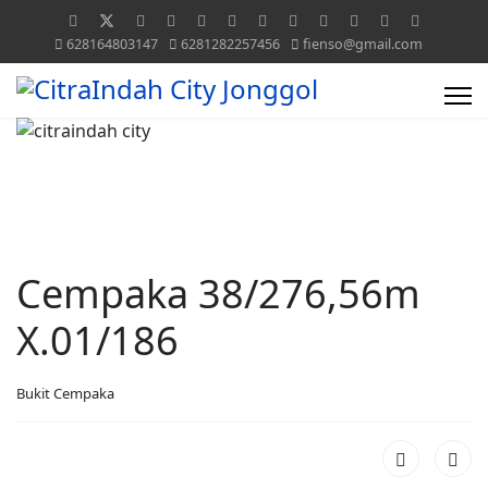
628164803147
6281282257456
fienso@gmail.com
Cempaka 38/276,56m
X.01/186
Bukit Cempaka