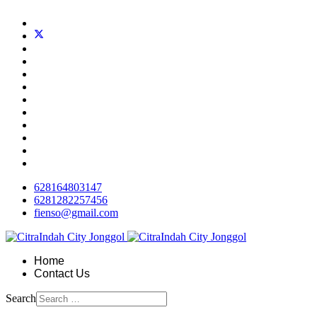
628164803147
6281282257456
fienso@gmail.com
Home
Contact Us
Search