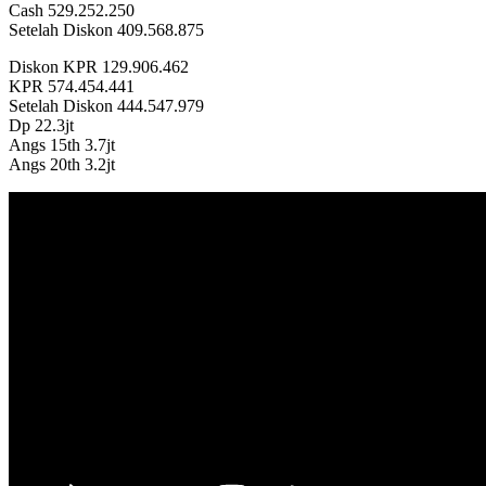
Cash 529.252.250
Setelah Diskon 409.568.875
Diskon KPR 129.906.462
KPR 574.454.441
Setelah Diskon 444.547.979
Dp 22.3jt
Angs 15th 3.7jt
Angs 20th 3.2jt