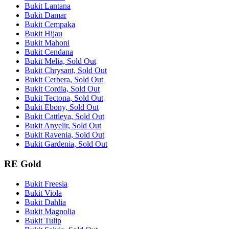
Bukit Lantana
Bukit Damar
Bukit Cempaka
Bukit Hijau
Bukit Mahoni
Bukit Cendana
Bukit Melia, Sold Out
Bukit Chrysant, Sold Out
Bukit Cerbera, Sold Out
Bukit Cordia, Sold Out
Bukit Tectona, Sold Out
Bukit Ebony, Sold Out
Bukit Cattleya, Sold Out
Bukit Anyelir, Sold Out
Bukit Ravenia, Sold Out
Bukit Gardenia, Sold Out
RE Gold
Bukit Freesia
Bukit Viola
Bukit Dahlia
Bukit Magnolia
Bukit Tulip